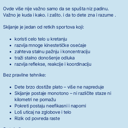
Ovde više nije važno samo da se spušta niz padinu.
Važno je kuda i kako. i zašto. i da to dete zna i razume .
Skijanje je jedan od retkih sportova koji:
koristi celo telo u kretanju
razvija mnoge kinestetičke osećaje
zahteva stalnu pažnju i koncentraciju
traži stalno donošenje odluka
razvija reflekse, reakcije i koordinaciju
Bez pravilne tehnike:
Dete brzo dostiže plato – više ne napreduje
Skijanje postaje monotono – ni različite staze ni
kilometri ne pomažu
Pokreti postaju neefikasni i naporni
Loš uticaj na zglobove i telo
Rizik od povreda raste