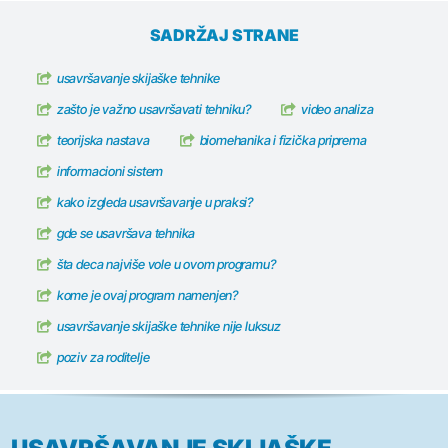
SADRŽAJ STRANE
usavršavanje skijaške tehnike
zašto je važno usavršavati tehniku?
video analiza
teorijska nastava
biomehanika i fizička priprema
informacioni sistem
kako izgleda usavršavanje u praksi?
gde se usavršava tehnika
šta deca najviše vole u ovom programu?
kome je ovaj program namenjen?
usavršavanje skijaške tehnike nije luksuz
poziv za roditelje