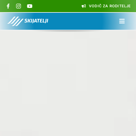
Skip
VODIČ ZA RODITELJE
to
content
Toggl
Navig
NASLOVNA
O NAMA
ŠKOLA SKIJANJA
SKIJALIŠTA
SKI KAMPOVI
KONTAKT