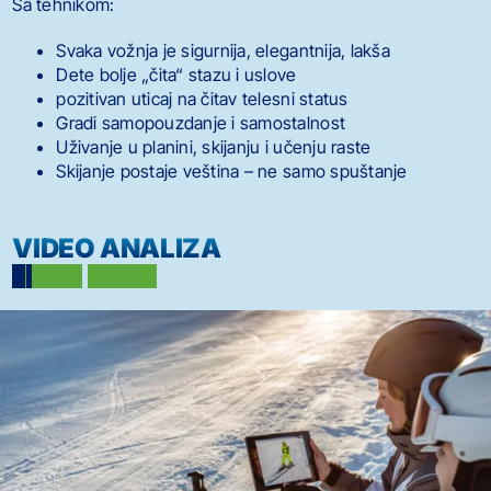
Sa tehnikom:
Svaka vožnja je sigurnija, elegantnija, lakša
Dete bolje „čita“ stazu i uslove
pozitivan uticaj na čitav telesni status
Gradi samopouzdanje i samostalnost
Uživanje u planini, skijanju i učenju raste
Skijanje postaje veština – ne samo spuštanje
VIDEO ANALIZA
O
g
l
e
d
a
l
o
n
a
p
r
e
t
k
a