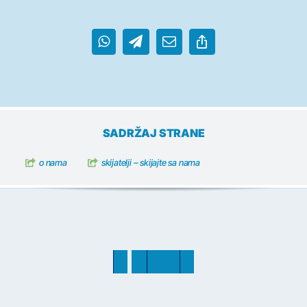
SADRŽAJ STRANE
o
n
a
m
a
skiјatelji
– skijajte sa nama
O
N
A
M
A