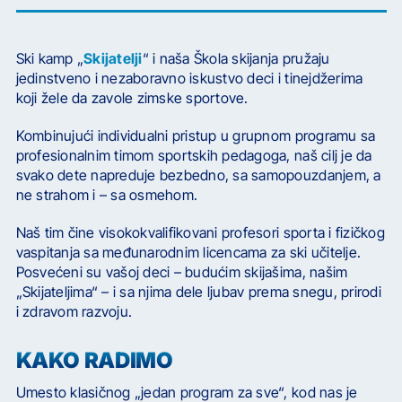
Ski kamp „
Skijatelji
“ i naša Škola skijanja pružaju
jedinstveno i nezaboravno iskustvo deci i tinejdžerima
koji žele da zavole zimske sportove.
Kombinujući individualni pristup u grupnom programu sa
profesionalnim timom sportskih pedagoga, naš cilj je da
svako dete napreduje bezbedno, sa samopouzdanjem, a
ne strahom i – sa osmehom.
Naš tim čine visokokvalifikovani profesori sporta i fizičkog
vaspitanja sa međunarodnim licencama za ski učitelje.
Posvećeni su vašoj deci – budućim skijašima, našim
„Skijateljima“ – i sa njima dele ljubav prema snegu, prirodi
i zdravom razvoju.
KAKO RADIMO
Umesto klasičnog „jedan program za sve“, kod nas je