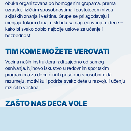
obuka organizovana po homogenim grupama, prema
uzrastu, fizičkim sposobnostima i postojećem nivou
skijaških znanja i veština. Grupe se prilagođavaju i
menjaju tokom dana, u skladu sa napredovanjem dece –
kako bi svako dobio najbolje uslove za učenje i
bezbednost.
TIM KOME MOŽETE VEROVATI
Većina naših instruktora radi zajedno od samog
osnivanja. Njihovo iskustvo u redovnim sportskim
programima za decu čini ih posebno sposobnim da
razumeju, motivišu i podrže svako dete u razvoju i učenju
različitih veština.
ZAŠTO NAS DECA VOLE
Za nas, skijanje nije samo sport – to je avantura, druženje
i radost.